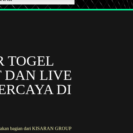
R TOGEL
T DAN LIVE
ERCAYA DI
merupakan bagian dari KISARAN GROUP