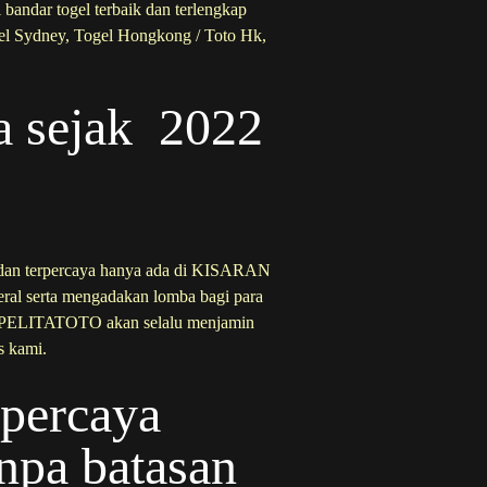
bandar togel terbaik dan terlengkap
gel Sydney, Togel Hongkong / Toto Hk,
a sejak 2022
it dan terpercaya hanya ada di KISARAN
al serta mengadakan lomba bagi para
n. PELITATOTO akan selalu menjamin
s kami.
rpercaya
pa batasan