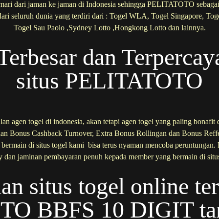
emari dari jaman ke jaman di Indonesia sehingga PELITATOTO sebagai 
ari seluruh dunia yang terdiri dari : Togel WLA, Togel Singapore, To
Togel Sau Paolo ,Sydney Lotto ,Hongkong Lotto dan lainnya.
Terbesar dan Terpercay
situs PELITATOTO
n agen togel di indonesia, akan tetapi agen togel yang paling bonaf
 Bonus Cashback Turnover, Extra Bonus Rollingan dan Bonus Reffer
bermain di situs togel kami bisa terus nyaman mencoba peruntunga
y dan jaminan pembayaran penuh kepada member yang bermain di situ
an situs togel online te
O BBFS 10 DIGIT tan