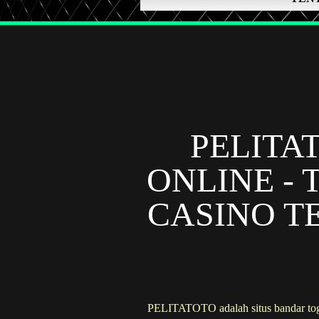
PELITA
ONLINE - 
CASINO T
PELITATOTO adalah situs bandar tog