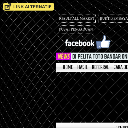
RESULT ALL MARKET
BUKTI PEMBAY
PUSAT PENGADUAN
SELAMAT DATANG DI PELITA TOTO BANDAR ONLINE
HOME
HASIL
REFERRAL
CARA B
TEN