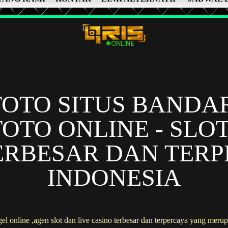
TOTO SITUS BANDA
TOTO ONLINE - SLO
ERBESAR DAN TERP
INDONESIA
el online ,agen slot dan live casino terbesar dan terpercaya yang 