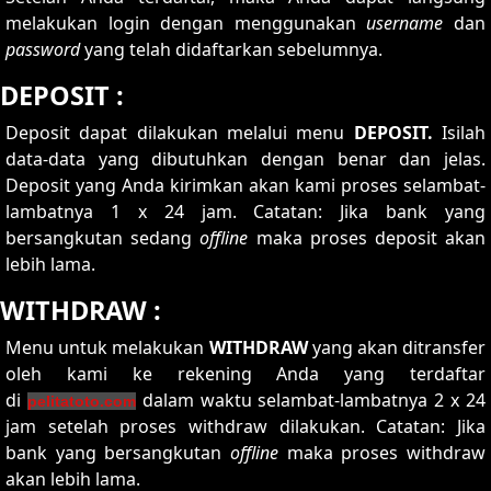
melakukan login dengan menggunakan
username
dan
password
yang telah didaftarkan sebelumnya.
DEPOSIT :
Deposit dapat dilakukan melalui menu
DEPOSIT.
Isilah
data-data yang dibutuhkan dengan benar dan jelas.
Deposit yang Anda kirimkan akan kami proses selambat-
lambatnya 1 x 24 jam. Catatan: Jika bank yang
bersangkutan sedang
offline
maka proses deposit akan
lebih lama.
WITHDRAW :
Menu untuk melakukan
WITHDRAW
yang akan ditransfer
oleh kami ke rekening Anda yang terdaftar
di
dalam waktu selambat-lambatnya 2 x 24
pelitatoto.com
jam setelah proses withdraw dilakukan. Catatan: Jika
bank yang bersangkutan
offline
maka proses withdraw
akan lebih lama.