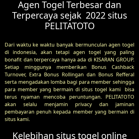
Agen Togel Terbesar dan
Terpercaya sejak 2022 situs
PELITATOTO
Dari waktu ke waktu banyak bermunculan agen togel
di indonesia, akan tetapi agen togel yang paling
bonafit dan terpercaya hanya ada di KISARAN GROUP.
Setiap minggunya memberikan Bonus Cashback
Turnover, Extra Bonus Rollingan dan Bonus Refferal
serta mengadakan lomba bagi para member sehingga
para member yang bermain di situs togel kami bisa
terus nyaman mencoba peruntungan. PELITATOTO
akan selalu menjamin privacy dan jaminan
pembayaran penuh kepada member yang bermain di
situs kami.
Kelebihan situs togel online