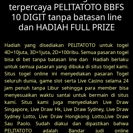
terpercaya PELITATOTO BBFS
10 DIGIT tanpa batasan line
dan HADIAH FULL PRIZE
Hadiah yang disediakan PELITATOTO untuk togel
4D=10juta, 3D=1juta, 2D=100ribu. Semua pasaran togel
bisa di bet tanpa batasan line dan Hadiah berlaku
untuk semua pasaran yang dibuka di situs togel kami.
Situs togel online ini menyediakan pasaran Togel
seluruh dunia, game slot serta Live Casino selama 24
jam penuh tanpa Libur sehingga para member bisa
menyesuaikan waktu santai untuk bermain di situs
kami. Situs kami juga menyediakan Live Draw
Singapore, Live Draw Hk, Live Draw Sydney, Live Draw
Sydney Lotto, Live Draw Hongkong Lotto,Live Draw
Sau Paolo. Sudah diakui dan dipastikan bahwa
PELITATOTO adalah Bandar judi online