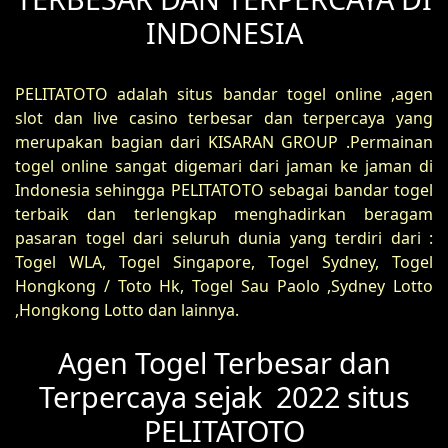
INDONESIA
PELITATOTO adalah situs bandar togel online ,agen
slot dan live casino terbesar dan terpercaya yang
merupakan bagian dari KISARAN GROUP .Permainan
togel online sangat digemari dari jaman ke jaman di
Indonesia sehingga PELITATOTO sebagai bandar togel
terbaik dan terlengkap menghadirkan beragam
pasaran togel dari seluruh dunia yang terdiri dari :
Togel WLA, Togel Singapore, Togel Sydney, Togel
Hongkong / Toto Hk, Togel Sau Paolo ,Sydney Lotto
,Hongkong Lotto dan lainnya.
Agen Togel Terbesar dan
Terpercaya sejak 2022 situs
PELITATOTO