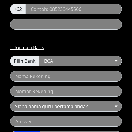
+62
Informasi Bank
Pilih Bank