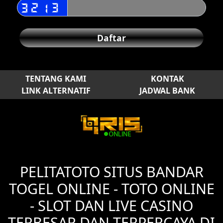
Daftar
TENTANG KAMI
KONTAK
LINK ALTERNATIF
JADWAL BANK
PELITATOTO SITUS BANDAR
TOGEL ONLINE - TOTO ONLINE
- SLOT DAN LIVE CASINO
TERBESAR DAN TERPERCAYA DI