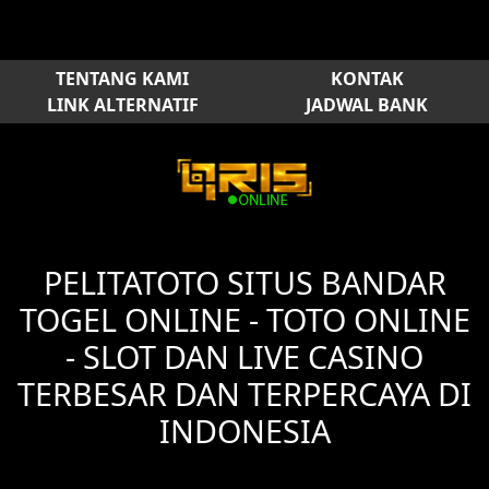
TENTANG KAMI
KONTAK
LINK ALTERNATIF
JADWAL BANK
PELITATOTO SITUS BANDAR
TOGEL ONLINE - TOTO ONLINE
- SLOT DAN LIVE CASINO
TERBESAR DAN TERPERCAYA DI
INDONESIA